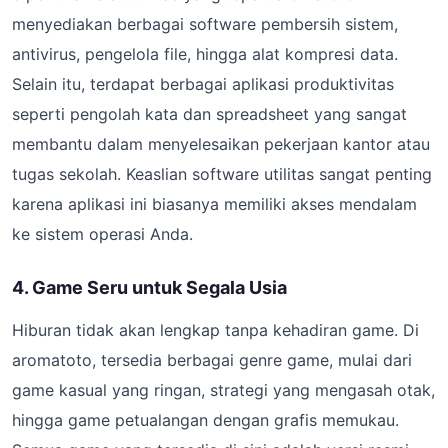
menyediakan berbagai software pembersih sistem,
antivirus, pengelola file, hingga alat kompresi data.
Selain itu, terdapat berbagai aplikasi produktivitas
seperti pengolah kata dan spreadsheet yang sangat
membantu dalam menyelesaikan pekerjaan kantor atau
tugas sekolah. Keaslian software utilitas sangat penting
karena aplikasi ini biasanya memiliki akses mendalam
ke sistem operasi Anda.
4. Game Seru untuk Segala Usia
Hiburan tidak akan lengkap tanpa kehadiran game. Di
aromatoto, tersedia berbagai genre game, mulai dari
game kasual yang ringan, strategi yang mengasah otak,
hingga game petualangan dengan grafis memukau.