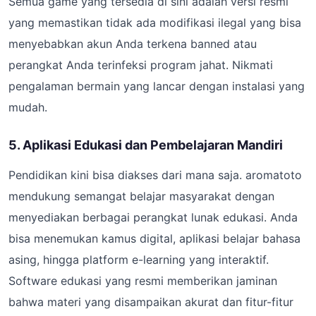
Semua game yang tersedia di sini adalah versi resmi
yang memastikan tidak ada modifikasi ilegal yang bisa
menyebabkan akun Anda terkena banned atau
perangkat Anda terinfeksi program jahat. Nikmati
pengalaman bermain yang lancar dengan instalasi yang
mudah.
5. Aplikasi Edukasi dan Pembelajaran Mandiri
Pendidikan kini bisa diakses dari mana saja. aromatoto
mendukung semangat belajar masyarakat dengan
menyediakan berbagai perangkat lunak edukasi. Anda
bisa menemukan kamus digital, aplikasi belajar bahasa
asing, hingga platform e-learning yang interaktif.
Software edukasi yang resmi memberikan jaminan
bahwa materi yang disampaikan akurat dan fitur-fitur