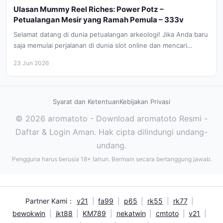
Ulasan Mummy Reel Riches: Power Potz –
Petualangan Mesir yang Ramah Pemula – 333v
Selamat datang di dunia petualangan arkeologi! Jika Anda baru
saja memulai perjalanan di dunia slot online dan mencari
sesuatu yang...
23 Jun 2026
Syarat dan Ketentuan
Kebijakan Privasi
© 2026 aromatoto - Download aromatoto Resmi -
Daftar & Login Aman. Hak cipta dilindungi undang-
undang.
Pengguna harus berusia 18+ tahun. Bermain secara bertanggung jawab.
Partner Kami：
v21
|
fa99
|
p65
|
rk55
|
rk77
|
bewokwin
|
jkt88
|
KM789
|
nekatwin
|
cmtoto
|
v21
|