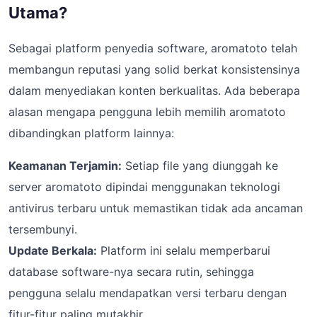
Utama?
Sebagai platform penyedia software, aromatoto telah
membangun reputasi yang solid berkat konsistensinya
dalam menyediakan konten berkualitas. Ada beberapa
alasan mengapa pengguna lebih memilih aromatoto
dibandingkan platform lainnya:
Keamanan Terjamin:
Setiap file yang diunggah ke
server aromatoto dipindai menggunakan teknologi
antivirus terbaru untuk memastikan tidak ada ancaman
tersembunyi.
Update Berkala:
Platform ini selalu memperbarui
database software-nya secara rutin, sehingga
pengguna selalu mendapatkan versi terbaru dengan
fitur-fitur paling mutakhir.