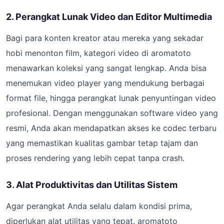
2. Perangkat Lunak Video dan Editor Multimedia
Bagi para konten kreator atau mereka yang sekadar
hobi menonton film, kategori video di aromatoto
menawarkan koleksi yang sangat lengkap. Anda bisa
menemukan video player yang mendukung berbagai
format file, hingga perangkat lunak penyuntingan video
profesional. Dengan menggunakan software video yang
resmi, Anda akan mendapatkan akses ke codec terbaru
yang memastikan kualitas gambar tetap tajam dan
proses rendering yang lebih cepat tanpa crash.
3. Alat Produktivitas dan Utilitas Sistem
Agar perangkat Anda selalu dalam kondisi prima,
diperlukan alat utilitas yang tepat. aromatoto