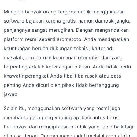
Mungkin banyak orang tergoda untuk menggunakan
software bajakan karena gratis, namun dampak jangka
panjangnya sangat merugikan. Dengan mengandalkan
platform resmi seperti aromatoto, Anda mendapatkan
keuntungan berupa dukungan teknis jika terjadi
masalah, pembaruan keamanan otomatis, dan yang
terpenting adalah ketenangan pikiran. Anda tidak perlu
khawatir perangkat Anda tiba-tiba rusak atau data
penting Anda dicuri oleh pihak tidak bertanggung
jawab.
Selain itu, menggunakan software yang resmi juga
membantu para pengembang aplikasi untuk terus
berinovasi dan menciptakan produk yang lebih baik lagi
di masa depan. Dengan mengunduh melalui aromatoto,