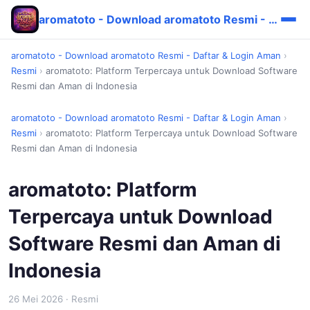
aromatoto - Download aromatoto Resmi - Daftar & Login Aman
aromatoto - Download aromatoto Resmi - Daftar & Login Aman
›
Resmi
›
aromatoto: Platform Terpercaya untuk Download Software
Resmi dan Aman di Indonesia
aromatoto - Download aromatoto Resmi - Daftar & Login Aman
›
Resmi
›
aromatoto: Platform Terpercaya untuk Download Software
Resmi dan Aman di Indonesia
aromatoto: Platform
Terpercaya untuk Download
Software Resmi dan Aman di
Indonesia
26 Mei 2026
· Resmi