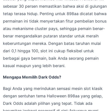
sebesar 30 persen memastikan bahwa aksi di gulungan
tetap terasa hidup. Penting untuk 898aa dicatat bahwa
permainan ini tidak menyertakan fitur pembelian bonus
atau mekanisme cluster pays, sehingga pemain benar-
benar mengandalkan putaran standar untuk meraih
keberuntungan mereka. Dengan batas taruhan mulai
dari 0,1 hingga 100, slot ini cukup fleksibel untuk
berbagai gaya bermain, baik Anda seorang pemain
kasual maupun yang lebih berani.
Mengapa Memilih Dark Odds?
Bagi Anda yang merindukan sensasi mesin slot klasik
dengan sentuhan tema Halloween 898aa yang gelap,
Dark Odds adalah pilihan yang tepat. Tidak ada
kerumitan jackpot progresif di sini; fokusnya murni