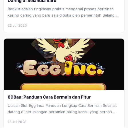
Daring di Selandia Baru
Berikut adalah ringkasan praktis mengenai proses perizinan
kasino daring yang baru saja dibuka oleh pemerintah Selandia
Baru untuk membantu Anda...
22 Jul 2026
898aa: Panduan Cara Bermain dan Fitur
Ulasan Slot Egg Inc.: Panduan Lengkap Cara Bermain Selamat
datang di petualangan pertanian paling kacau yang pernah
Anda temui. Egg...
18 Jul 2026