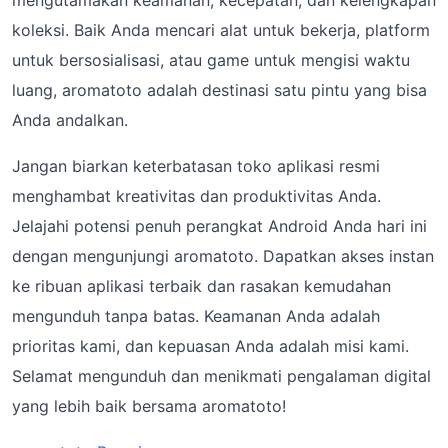
mengutamakan keamanan, kecepatan, dan kelengkapan
koleksi. Baik Anda mencari alat untuk bekerja, platform
untuk bersosialisasi, atau game untuk mengisi waktu
luang, aromatoto adalah destinasi satu pintu yang bisa
Anda andalkan.
Jangan biarkan keterbatasan toko aplikasi resmi
menghambat kreativitas dan produktivitas Anda.
Jelajahi potensi penuh perangkat Android Anda hari ini
dengan mengunjungi aromatoto. Dapatkan akses instan
ke ribuan aplikasi terbaik dan rasakan kemudahan
mengunduh tanpa batas. Keamanan Anda adalah
prioritas kami, dan kepuasan Anda adalah misi kami.
Selamat mengunduh dan menikmati pengalaman digital
yang lebih baik bersama aromatoto!