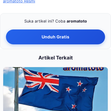
aromatoto Resmi
Suka artikel ini? Coba
aromatoto
Unduh Gratis
Artikel Terkait