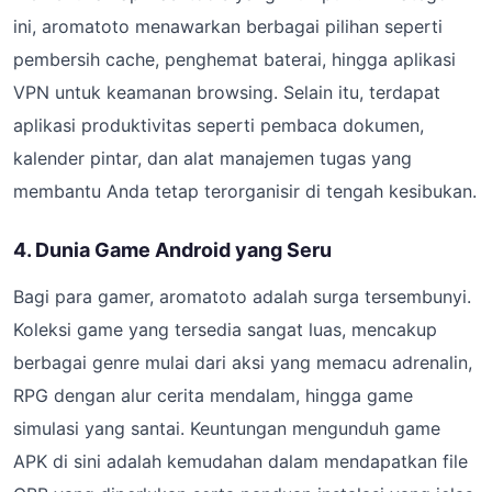
ini, aromatoto menawarkan berbagai pilihan seperti
pembersih cache, penghemat baterai, hingga aplikasi
VPN untuk keamanan browsing. Selain itu, terdapat
aplikasi produktivitas seperti pembaca dokumen,
kalender pintar, dan alat manajemen tugas yang
membantu Anda tetap terorganisir di tengah kesibukan.
4. Dunia Game Android yang Seru
Bagi para gamer, aromatoto adalah surga tersembunyi.
Koleksi game yang tersedia sangat luas, mencakup
berbagai genre mulai dari aksi yang memacu adrenalin,
RPG dengan alur cerita mendalam, hingga game
simulasi yang santai. Keuntungan mengunduh game
APK di sini adalah kemudahan dalam mendapatkan file